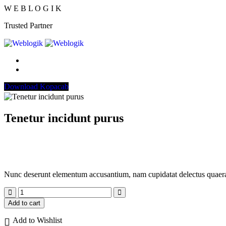
W
E
B
L
O
G
I
K
Trusted Partner
Download Kopacab
Tenetur incidunt purus
Nunc deserunt elementum accusantium, nam cupidatat delectus quaerat
Add to cart
Add to Wishlist