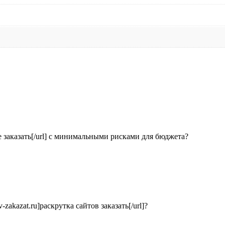
ние заказать[/url] с минимальными рисками для бюджета?
v-zakazat.ru]раскрутка сайтов заказать[/url]?