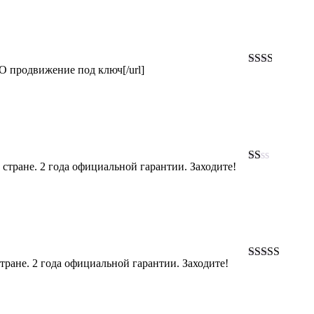
of 5
EO продвижение под ключ[/url]
Rated
2
out
of 5
стране. 2 года официальной гарантии. Заходите!
Rated
1
out
of
5
тране. 2 года официальной гарантии. Заходите!
Rated
3
out of 5